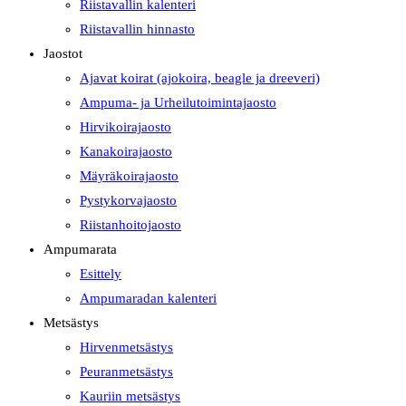
Riistavallin kalenteri
Riistavallin hinnasto
Jaostot
Ajavat koirat (ajokoira, beagle ja dreeveri)
Ampuma- ja Urheilutoimintajaosto
Hirvikoirajaosto
Kanakoirajaosto
Mäyräkoirajaosto
Pystykorvajaosto
Riistanhoitojaosto
Ampumarata
Esittely
Ampumaradan kalenteri
Metsästys
Hirvenmetsästys
Peuranmetsästys
Kauriin metsästys