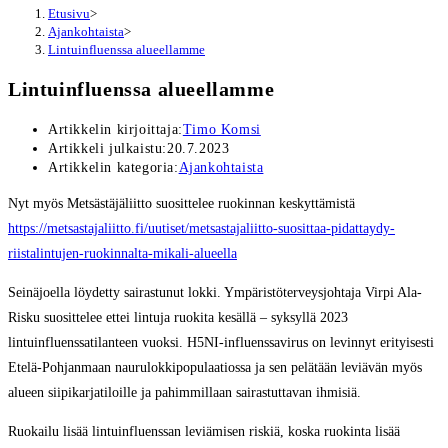
Etusivu
>
Ajankohtaista
>
Lintuinfluenssa alueellamme
Lintuinfluenssa alueellamme
Artikkelin kirjoittaja:
Timo Komsi
Artikkeli julkaistu:
20.7.2023
Artikkelin kategoria:
Ajankohtaista
Nyt myös Metsästäjäliitto suosittelee ruokinnan keskyttämistä
https://metsastajaliitto.fi/uutiset/metsastajaliitto-suosittaa-pidattaydy-
riistalintujen-ruokinnalta-mikali-alueella
Seinäjoella löydetty sairastunut lokki. Ympäristöterveysjohtaja Virpi Ala-
Risku suosittelee ettei lintuja ruokita kesällä – syksyllä 2023
lintuinfluenssatilanteen vuoksi. H5NI-influenssavirus on levinnyt erityisesti
Etelä-Pohjanmaan naurulokkipopulaatiossa ja sen pelätään leviävän myös
alueen siipikarjatiloille ja pahimmillaan sairastuttavan ihmisiä.
Ruokailu lisää lintuinfluenssan leviämisen riskiä, koska ruokinta lisää