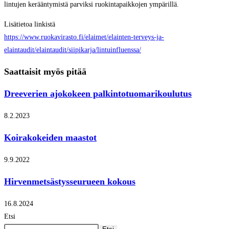
lintujen kerääntymistä parviksi ruokintapaikkojen ympärillä.
Lisätietoa linkistä
https://www.ruokavirasto.fi/elaimet/elainten-terveys-ja-
elaintaudit/elaintaudit/siipikarja/lintuinfluenssa/
Saattaisit myös pitää
Dreeverien ajokokeen palkintotuomarikoulutus
8.2.2023
Koirakokeiden maastot
9.9.2022
Hirvenmetsästysseurueen kokous
16.8.2024
Etsi