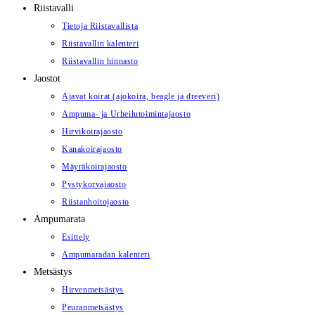
Riistavalli
Tietoja Riistavallista
Riistavallin kalenteri
Riistavallin hinnasto
Jaostot
Ajavat koirat (ajokoira, beagle ja dreeveri)
Ampuma- ja Urheilutoimintajaosto
Hirvikoirajaosto
Kanakoirajaosto
Mäyräkoirajaosto
Pystykorvajaosto
Riistanhoitojaosto
Ampumarata
Esittely
Ampumaradan kalenteri
Metsästys
Hirvenmetsästys
Peuranmetsästys