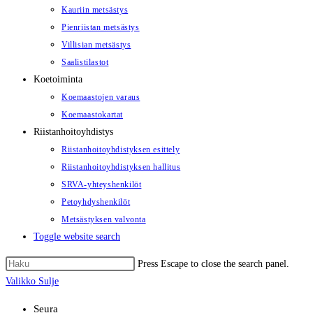
Kauriin metsästys
Pienriistan metsästys
Villisian metsästys
Saalistilastot
Koetoiminta
Koemaastojen varaus
Koemaastokartat
Riistanhoitoyhdistys
Riistanhoitoyhdistyksen esittely
Riistanhoitoyhdistyksen hallitus
SRVA-yhteyshenkilöt
Petoyhdyshenkilöt
Metsästyksen valvonta
Toggle website search
Press Escape to close the search panel.
Valikko
Sulje
Seura