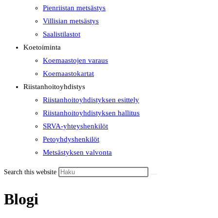
Pienriistan metsästys
Villisian metsästys
Saalistilastot
Koetoiminta
Koemaastojen varaus
Koemaastokartat
Riistanhoitoyhdistys
Riistanhoitoyhdistyksen esittely
Riistanhoitoyhdistyksen hallitus
SRVA-yhteyshenkilöt
Petoyhdyshenkilöt
Metsästyksen valvonta
Search this website
Blogi