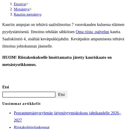
Etusivu
>
Metsästys
>
Kauriin metsästys
Kauriin ampujan on tehtävä saalisilmoitus 7 vuorokauden kuluessa eläimen
pyydystämisestä. Ilmoitus tehdään sähköisen
Oma riista -palvelun
kautta.
Saaliskiintiö 4, sisältää kevätpukkijahdin. Kevätpukin ampumisesta tehtävä
ilmoitus johtokunnan jäsenelle.
HUOM! Riistakeskukselle lmoittamatta jätetty kauriskaato on
metsästysrikkomus.
Etsi
Etsi
Uusimmat artikkelit
Peuranmetsästysryhmän järjestäytymiskokous jahtikaudelle 2026–
2027
Riistakolmiolaskennat