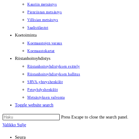
Kauriin metsästys
Pienriistan metsästys
Villisian metsästys
Saalistilastot
Koetoiminta
Koemaastojen varaus
Koemaastokartat
Riistanhoitoyhdistys
Riistanhoitoyhdistyksen esittely
Riistanhoitoyhdistyksen hallitus
SRVA-yhteyshenkilöt
Petoyhdyshenkilöt
Metsästyksen valvonta
Toggle website search
Press Escape to close the search panel.
Valikko
Sulje
Seura