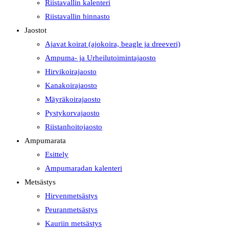
Riistavallin kalenteri
Riistavallin hinnasto
Jaostot
Ajavat koirat (ajokoira, beagle ja dreeveri)
Ampuma- ja Urheilutoimintajaosto
Hirvikoirajaosto
Kanakoirajaosto
Mäyräkoirajaosto
Pystykorvajaosto
Riistanhoitojaosto
Ampumarata
Esittely
Ampumaradan kalenteri
Metsästys
Hirvenmetsästys
Peuranmetsästys
Kauriin metsästys