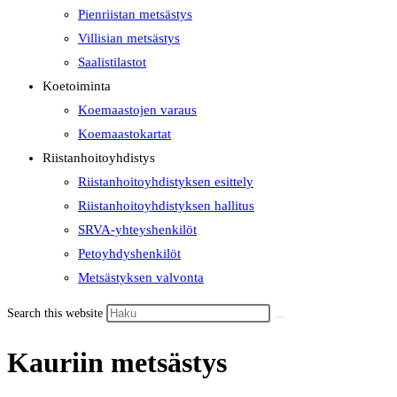
Pienriistan metsästys
Villisian metsästys
Saalistilastot
Koetoiminta
Koemaastojen varaus
Koemaastokartat
Riistanhoitoyhdistys
Riistanhoitoyhdistyksen esittely
Riistanhoitoyhdistyksen hallitus
SRVA-yhteyshenkilöt
Petoyhdyshenkilöt
Metsästyksen valvonta
Search this website
Kauriin metsästys