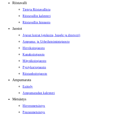
Riistavalli
Tietoja Riistavallista
Riistavallin kalenteri
Riistavallin hinnasto
Jaostot
Ajavat koirat (ajokoira, beagle ja dreeveri)
Ampuma- ja Urheilutoimintajaosto
Hirvikoirajaosto
Kanakoirajaosto
Mäyräkoirajaosto
Pystykorvajaosto
Riistanhoitojaosto
Ampumarata
Esittely
Ampumaradan kalenteri
Metsästys
Hirvenmetsästys
Peuranmetsästys