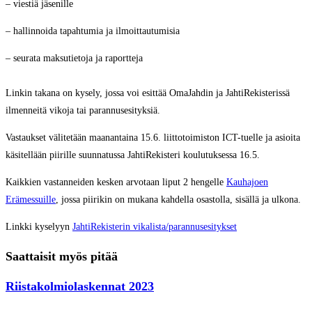
– viestiä jäsenille
– hallinnoida tapahtumia ja ilmoittautumisia
– seurata maksutietoja ja raportteja
Linkin takana on kysely, jossa voi esittää OmaJahdin ja JahtiRekisterissä
ilmenneitä vikoja tai parannusesityksiä.
Vastaukset välitetään maanantaina 15.6. liittotoimiston ICT-tuelle ja asioita
käsitellään piirille suunnatussa JahtiRekisteri koulutuksessa 16.5.
Kaikkien vastanneiden kesken arvotaan liput 2 hengelle
Kauhajoen
Erämessuille
, jossa piirikin on mukana kahdella osastolla, sisällä ja ulkona.
Linkki kyselyyn
JahtiRekisterin vikalista/parannusesitykset
Saattaisit myös pitää
Riistakolmiolaskennat 2023