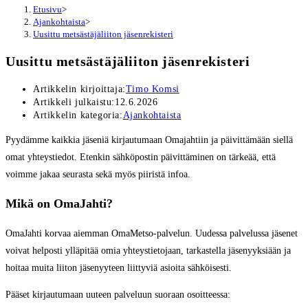
Etusivu
>
Ajankohtaista
>
Uusittu metsästäjäliiton jäsenrekisteri
Uusittu metsästäjäliiton jäsenrekisteri
Artikkelin kirjoittaja:
Timo Komsi
Artikkeli julkaistu:
12.6.2026
Artikkelin kategoria:
Ajankohtaista
Pyydämme kaikkia jäseniä kirjautumaan Omajahtiin ja päivittämään siellä
omat yhteystiedot. Etenkin sähköpostin päivittäminen on tärkeää, että
voimme jakaa seurasta sekä myös piiristä infoa.
Mikä on OmaJahti?
OmaJahti korvaa aiemman OmaMetso-palvelun. Uudessa palvelussa jäsenet
voivat helposti ylläpitää omia yhteystietojaan, tarkastella jäsenyyksiään ja
hoitaa muita liiton jäsenyyteen liittyviä asioita sähköisesti.
Pääset kirjautumaan uuteen palveluun suoraan osoitteessa: