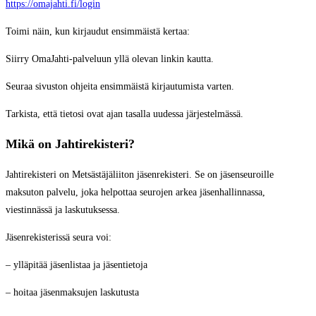
https://omajahti.fi/login
Toimi näin, kun kirjaudut ensimmäistä kertaa:
Siirry OmaJahti-palveluun yllä olevan linkin kautta.
Seuraa sivuston ohjeita ensimmäistä kirjautumista varten.
Tarkista, että tietosi ovat ajan tasalla uudessa järjestelmässä.
Mikä on Jahtirekisteri?
Jahtirekisteri on Metsästäjäliiton jäsenrekisteri. Se on jäsenseuroille
maksuton palvelu, joka helpottaa seurojen arkea jäsenhallinnassa,
viestinnässä ja laskutuksessa.
Jäsenrekisterissä seura voi:
– ylläpitää jäsenlistaa ja jäsentietoja
– hoitaa jäsenmaksujen laskutusta