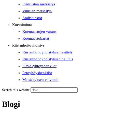
Pienriistan metsästys
Villisian metsästys
Saalistilastot
Koetoiminta
Koemaastojen varaus
Koemaastokartat
Riistanhoitoyhdistys
Riistanhoitoyhdistyksen esittely
Riistanhoitoyhdistyksen hallitus
SRVA-yhteyshenkilöt
Petoyhdyshenkilöt
Metsästyksen valvonta
Search this website
Blogi