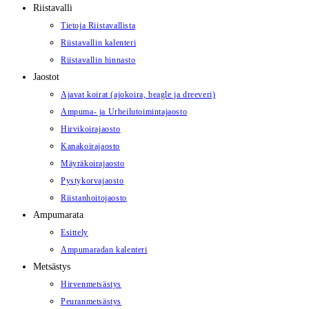
Riistavalli
Tietoja Riistavallista
Riistavallin kalenteri
Riistavallin hinnasto
Jaostot
Ajavat koirat (ajokoira, beagle ja dreeveri)
Ampuma- ja Urheilutoimintajaosto
Hirvikoirajaosto
Kanakoirajaosto
Mäyräkoirajaosto
Pystykorvajaosto
Riistanhoitojaosto
Ampumarata
Esittely
Ampumaradan kalenteri
Metsästys
Hirvenmetsästys
Peuranmetsästys