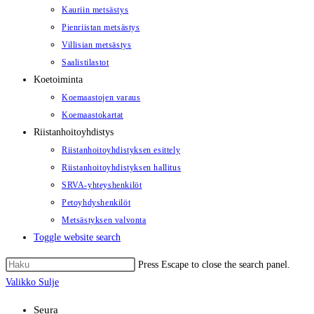
Kauriin metsästys
Pienriistan metsästys
Villisian metsästys
Saalistilastot
Koetoiminta
Koemaastojen varaus
Koemaastokartat
Riistanhoitoyhdistys
Riistanhoitoyhdistyksen esittely
Riistanhoitoyhdistyksen hallitus
SRVA-yhteyshenkilöt
Petoyhdyshenkilöt
Metsästyksen valvonta
Toggle website search
Press Escape to close the search panel.
Valikko
Sulje
Seura