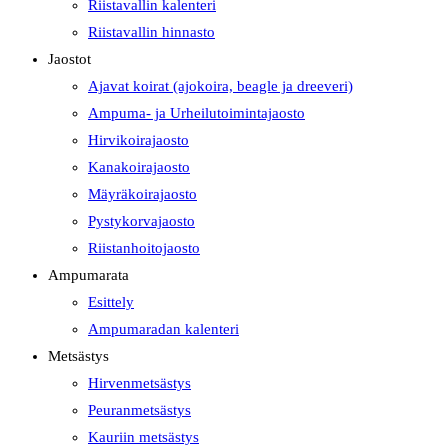
Riistavallin kalenteri
Riistavallin hinnasto
Jaostot
Ajavat koirat (ajokoira, beagle ja dreeveri)
Ampuma- ja Urheilutoimintajaosto
Hirvikoirajaosto
Kanakoirajaosto
Mäyräkoirajaosto
Pystykorvajaosto
Riistanhoitojaosto
Ampumarata
Esittely
Ampumaradan kalenteri
Metsästys
Hirvenmetsästys
Peuranmetsästys
Kauriin metsästys