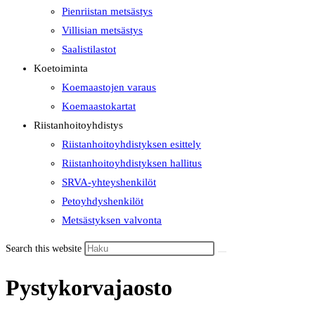
Pienriistan metsästys
Villisian metsästys
Saalistilastot
Koetoiminta
Koemaastojen varaus
Koemaastokartat
Riistanhoitoyhdistys
Riistanhoitoyhdistyksen esittely
Riistanhoitoyhdistyksen hallitus
SRVA-yhteyshenkilöt
Petoyhdyshenkilöt
Metsästyksen valvonta
Search this website
Pystykorvajaosto