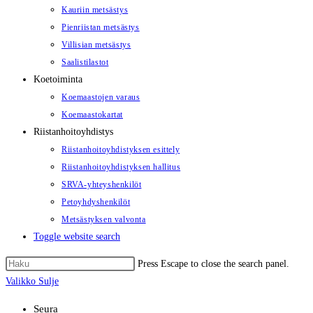
Kauriin metsästys
Pienriistan metsästys
Villisian metsästys
Saalistilastot
Koetoiminta
Koemaastojen varaus
Koemaastokartat
Riistanhoitoyhdistys
Riistanhoitoyhdistyksen esittely
Riistanhoitoyhdistyksen hallitus
SRVA-yhteyshenkilöt
Petoyhdyshenkilöt
Metsästyksen valvonta
Toggle website search
Press Escape to close the search panel.
Valikko
Sulje
Seura