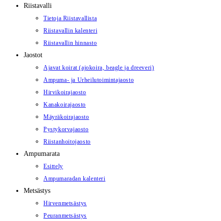
Riistavalli
Tietoja Riistavallista
Riistavallin kalenteri
Riistavallin hinnasto
Jaostot
Ajavat koirat (ajokoira, beagle ja dreeveri)
Ampuma- ja Urheilutoimintajaosto
Hirvikoirajaosto
Kanakoirajaosto
Mäyräkoirajaosto
Pystykorvajaosto
Riistanhoitojaosto
Ampumarata
Esittely
Ampumaradan kalenteri
Metsästys
Hirvenmetsästys
Peuranmetsästys