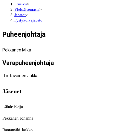
Etusivu
>
Yleistä seurasta
>
Jaostot
>
Pystykorvajaosto
Puheenjohtaja
Pekkanen Mika
Varapuheenjohtaja
Tietäväinen Jukka
Jäsenet
Lähde Reijo
Pekkanen Johanna
Rantamäki Jarkko