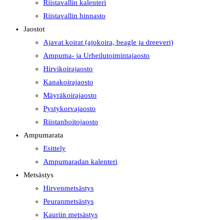
Riistavallin kalenteri
Riistavallin hinnasto
Jaostot
Ajavat koirat (ajokoira, beagle ja dreeveri)
Ampuma- ja Urheilutoimintajaosto
Hirvikoirajaosto
Kanakoirajaosto
Mäyräkoirajaosto
Pystykorvajaosto
Riistanhoitojaosto
Ampumarata
Esittely
Ampumaradan kalenteri
Metsästys
Hirvenmetsästys
Peuranmetsästys
Kauriin metsästys