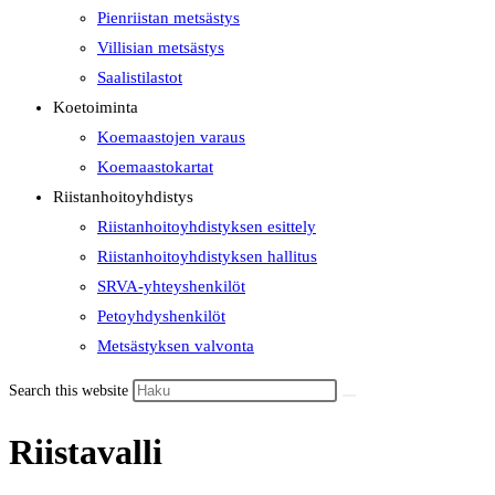
Pienriistan metsästys
Villisian metsästys
Saalistilastot
Koetoiminta
Koemaastojen varaus
Koemaastokartat
Riistanhoitoyhdistys
Riistanhoitoyhdistyksen esittely
Riistanhoitoyhdistyksen hallitus
SRVA-yhteyshenkilöt
Petoyhdyshenkilöt
Metsästyksen valvonta
Search this website
Riistavalli