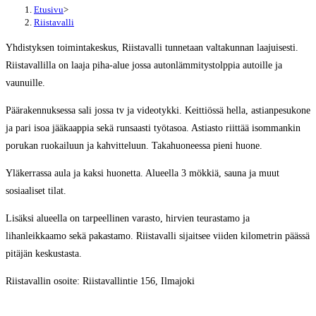
Etusivu
>
Riistavalli
Yhdistyksen toimintakeskus, Riistavalli tunnetaan valtakunnan laajuisesti.
Riistavallilla on laaja piha-alue jossa autonlämmitystolppia autoille ja
vaunuille.
Päärakennuksessa sali jossa tv ja videotykki. Keittiössä hella, astianpesukone
ja pari isoa jääkaappia sekä runsaasti työtasoa. Astiasto riittää isommankin
porukan ruokailuun ja kahvitteluun. Takahuoneessa pieni huone.
Yläkerrassa aula ja kaksi huonetta. Alueella 3 mökkiä, sauna ja muut
sosiaaliset tilat.
Lisäksi alueella on tarpeellinen varasto, hirvien teurastamo ja
lihanleikkaamo sekä pakastamo. Riistavalli sijaitsee viiden kilometrin päässä
pitäjän keskustasta.
Riistavallin osoite: Riistavallintie 156, Ilmajoki