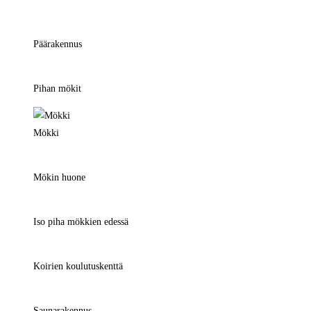
Päärakennus
Pihan mökit
Mökki
Mökin huone
Iso piha mökkien edessä
Koirien koulutuskenttä
Saunarakennus