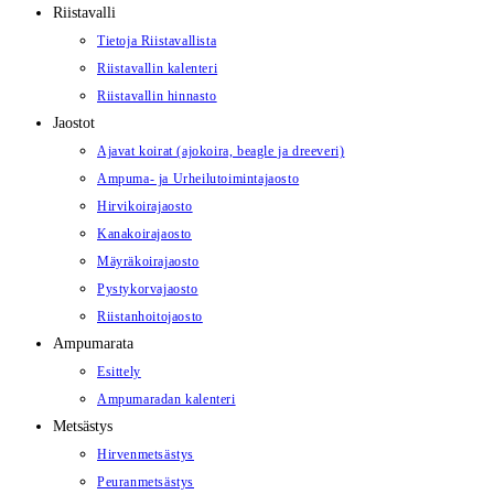
Riistavalli
Tietoja Riistavallista
Riistavallin kalenteri
Riistavallin hinnasto
Jaostot
Ajavat koirat (ajokoira, beagle ja dreeveri)
Ampuma- ja Urheilutoimintajaosto
Hirvikoirajaosto
Kanakoirajaosto
Mäyräkoirajaosto
Pystykorvajaosto
Riistanhoitojaosto
Ampumarata
Esittely
Ampumaradan kalenteri
Metsästys
Hirvenmetsästys
Peuranmetsästys