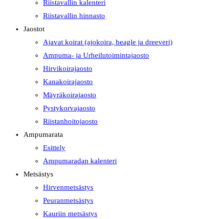
Riistavallin kalenteri
Riistavallin hinnasto
Jaostot
Ajavat koirat (ajokoira, beagle ja dreeveri)
Ampuma- ja Urheilutoimintajaosto
Hirvikoirajaosto
Kanakoirajaosto
Mäyräkoirajaosto
Pystykorvajaosto
Riistanhoitojaosto
Ampumarata
Esittely
Ampumaradan kalenteri
Metsästys
Hirvenmetsästys
Peuranmetsästys
Kauriin metsästys