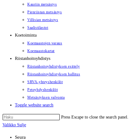
Kauriin metsästys
Pienriistan metsästys
Villisian metsästys
Saalistilastot
Koetoiminta
Koemaastojen varaus
Koemaastokartat
Riistanhoitoyhdistys
Riistanhoitoyhdistyksen esittely
Riistanhoitoyhdistyksen hallitus
SRVA-yhteyshenkilöt
Petoyhdyshenkilöt
Metsästyksen valvonta
Toggle website search
Press Escape to close the search panel.
Valikko
Sulje
Seura